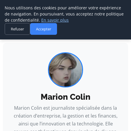
Nous utilisons des cookies pour améliorer votre expérience
de navigation. En poursuivant, vous acceptez notre politique
de confidentialité.
En savoir plus
Agence Media Com 
Refuser
Accepter
Communication digitale & stratégie web
Accueil
Auteurs
Marion Colin
Marion Colin
Marion Colin est journaliste spécialisée dans la
création d’entreprise, la gestion et les finances,
ainsi que l’innovation et la technologie. Elle