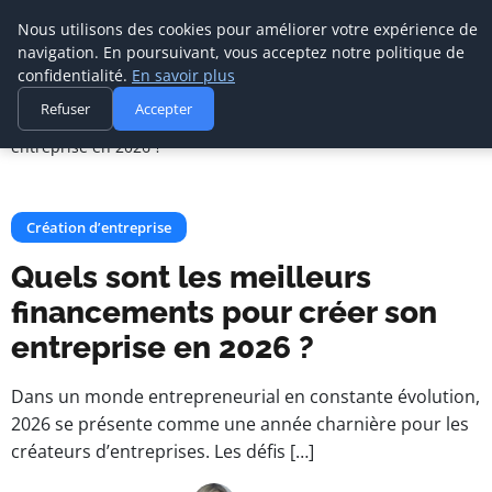
Nous utilisons des cookies pour améliorer votre expérience de
navigation. En poursuivant, vous acceptez notre politique de
confidentialité.
En savoir plus
Agence Media Com 
Accueil
Création d’entreprise
Refuser
Accepter
Communication digitale & stratégie web
Quels sont les meilleurs financements pour créer son
entreprise en 2026 ?
Création d’entreprise
Quels sont les meilleurs
financements pour créer son
entreprise en 2026 ?
Dans un monde entrepreneurial en constante évolution,
2026 se présente comme une année charnière pour les
créateurs d’entreprises. Les défis […]