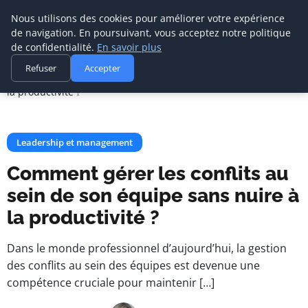
Nous utilisons des cookies pour améliorer votre expérience
de navigation. En poursuivant, vous acceptez notre politique
de confidentialité.
En savoir plus
Agence Media Com 
Accueil
Leadership et management
Refuser
Accepter
Communication digitale & stratégie web
Comment gérer les conflits au sein de son équipe sans nuire à
la productivité ?
Leadership et management
Comment gérer les conflits au
sein de son équipe sans nuire à
la productivité ?
Dans le monde professionnel d’aujourd’hui, la gestion
des conflits au sein des équipes est devenue une
compétence cruciale pour maintenir […]