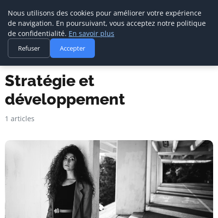
Nous utilisons des cookies pour améliorer votre expérience
de navigation. En poursuivant, vous acceptez notre politique
de confidentialité.
En savoir plus
Agence Media Com 
Refuser
Accepter
Communication digitale & stratégie web
Accueil
Stratégie et développement
Stratégie et
développement
1 articles