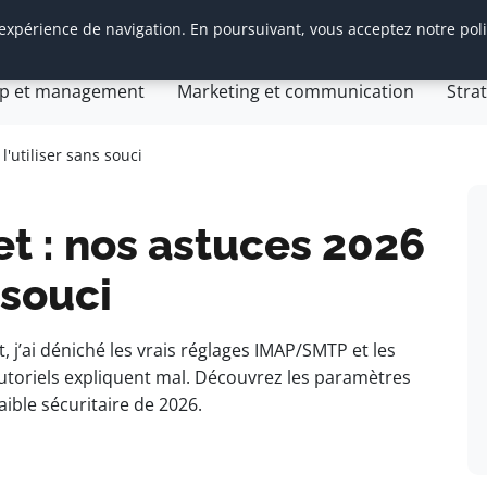
 expérience de navigation. En poursuivant, vous acceptez notre pol
tion d’entreprise
General
Gestion et finances
Inn
ip et management
Marketing et communication
Stra
Com Web
gie web
'utiliser sans souci
t : nos astuces 2026
 souci
, j’ai déniché les vrais réglages IMAP/SMTP et les
utoriels expliquent mal. Découvrez les paramètres
aible sécuritaire de 2026.