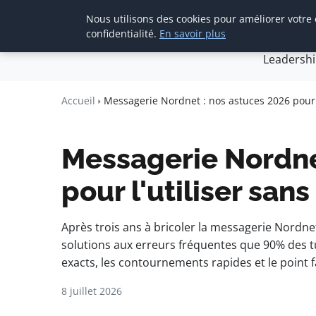
Nous utilisons des cookies pour améliorer votre
Accueil
Créa
confidentialité.
En savoir plus
Leadersh
Agence Media 
Communication digitale & straté
Accueil
Messagerie Nordnet : nos astuces 2026 pour l
Messagerie Nordne
pour l'utiliser sans
Après trois ans à bricoler la messagerie Nordnet
solutions aux erreurs fréquentes que 90% des t
exacts, les contournements rapides et le point f
8 juillet 2026