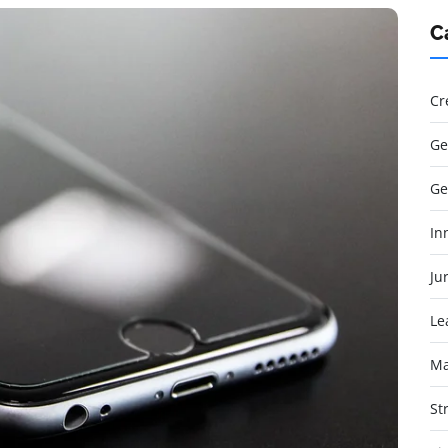
C
Cr
Ge
Ge
In
Jur
Le
Ma
St