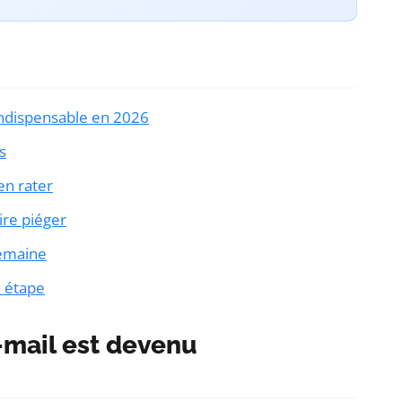
indispensable en 2026
s
en rater
ire piéger
semaine
e étape
-mail est devenu