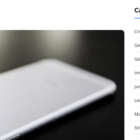
C
Cr
Ge
Ge
In
Jur
Le
Ma
St