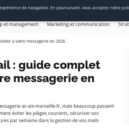
 expérience de navigation. En poursuivant, vous acceptez notre pol
tion d’entreprise
General
Gestion et finances
Inn
ip et management
Marketing et communication
Stra
Com Web
gie web
accéder à votre messagerie en 2026
ail : guide complet
tre messagerie en
essagerie ac-aix-marseille.fr, mais beaucoup passent
ent éviter les pièges courants, sécuriser vos
ures par semaine dans la gestion de vos mails