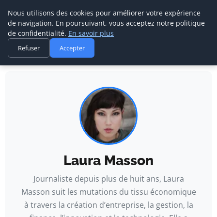
Nous utilisons des cookies pour améliorer votre expérience
de navigation. En poursuivant, vous acceptez notre politique
de confidentialité.
En savoir plus
Agence Media Com 
Refuser
Accepter
Communication digitale & stratégie web
Accueil
Auteurs
Laura Masson
Laura Masson
Journaliste depuis plus de huit ans, Laura
Masson suit les mutations du tissu économique
à travers la création d’entreprise, la gestion, la