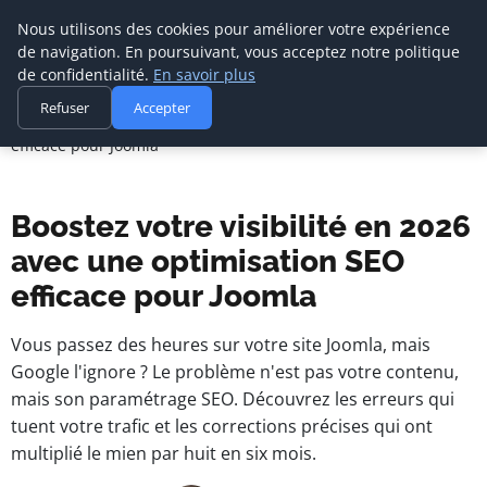
Nous utilisons des cookies pour améliorer votre expérience
de navigation. En poursuivant, vous acceptez notre politique
de confidentialité.
En savoir plus
Agence Media Com 
Accueil
Refuser
Accepter
Communication digitale & stratégie web
Boostez votre visibilité en 2026 avec une optimisation SEO
efficace pour Joomla
Boostez votre visibilité en 2026
avec une optimisation SEO
efficace pour Joomla
Vous passez des heures sur votre site Joomla, mais
Google l'ignore ? Le problème n'est pas votre contenu,
mais son paramétrage SEO. Découvrez les erreurs qui
tuent votre trafic et les corrections précises qui ont
multiplié le mien par huit en six mois.