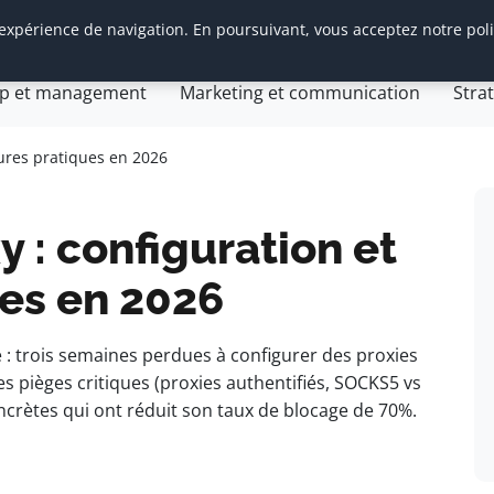
 expérience de navigation. En poursuivant, vous acceptez notre pol
tion d’entreprise
General
Gestion et finances
Inn
ip et management
Marketing et communication
Stra
Com Web
gie web
eures pratiques en 2026
 : configuration et
ues en 2026
: trois semaines perdues à configurer des proxies
s pièges critiques (proxies authentifiés, SOCKS5 vs
ncrètes qui ont réduit son taux de blocage de 70%.