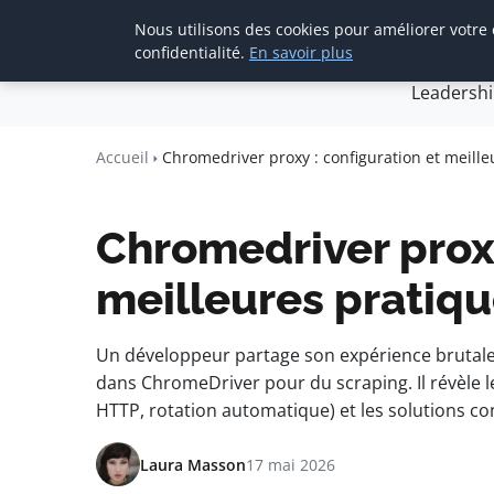
Nous utilisons des cookies pour améliorer votre
Accueil
Créa
confidentialité.
En savoir plus
Leadersh
Agence Media 
Communication digitale & straté
Accueil
Chromedriver proxy : configuration et meill
Chromedriver proxy
meilleures pratiq
Un développeur partage son expérience brutale 
dans ChromeDriver pour du scraping. Il révèle le
HTTP, rotation automatique) et les solutions co
Laura Masson
17 mai 2026