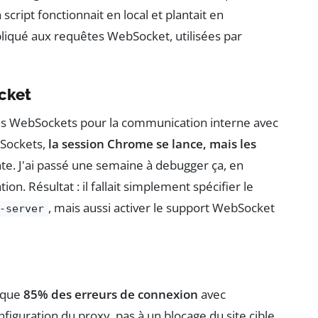
ript fonctionnait en local et plantait en
ppliqué aux requêtes WebSocket, utilisées par
cket
des WebSockets pour la communication interne avec
bSockets,
la session Chrome se lance, mais les
te. J'ai passé une semaine à debugger ça, en
on. Résultat : il fallait simplement spécifier le
, mais aussi activer le support WebSocket
-server
é que
85% des erreurs de connexion
avec
iguration du proxy, pas à un blocage du site cible.