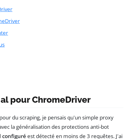
river
meDriver
nter
us
cial pour ChromeDriver
our du scraping, je pensais qu'un simple proxy
vec la généralisation des protections anti-bot
 configuré
est détecté en moins de 3 requêtes. J'ai