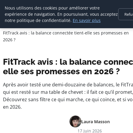
Nous utilisons des cookies pour améliorer votre
expérience de navigation. En poursuivant, vous acceptez
Refu
notre politique de confidentialité.
En savoir plus
Agence Media Com 
Accueil
Communication digitale & stratégie web
FitTrack avis : la balance connectée tient-elle ses promesses en
2026 ?
FitTrack avis : la balance connec
elle ses promesses en 2026 ?
Après avoir testé une demi-douzaine de balances, le FitTra
qui est resté sur ma table de chevet : il fait ce qu’il promet
Découvrez sans filtre ce qui marche, ce qui coince, et si vo
en 2026.
Laura Masson
17 juin 2026