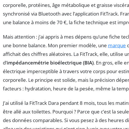
corporelle, protéines, âge métabolique et graisse viscéra
synchronisé via Bluetooth avec l’application FitTrack. F
une balance à moins de 70 €, la fiche technique est imp
Mais attention : j’ai appris à mes dépens qu’une fiche tec
une bonne balance. Mon premier modèle, une
marque
c
affichait des chiffres aléatoires. La FitTrack, elle, utilise
d’
impédancemétrie bioélectrique (BIA)
. En gros, elle 
électrique imperceptible à travers votre corps pour est
corporelle. Le principe est solide, mais la précision dé
facteurs : hydratation, heure de la pesée, même la tem
J’ai utilisé la FitTrack Dara pendant 8 mois, tous les matin
être allé aux toilettes. Pourquoi ? Parce que c’est la seul
des données comparables. Si vous pesez à des heures di
allez voir des variations qui n’ont rien à voir avec votre 