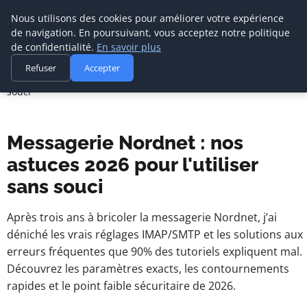
Nous utilisons des cookies pour améliorer votre expérience
de navigation. En poursuivant, vous acceptez notre politique
de confidentialité.
En savoir plus
Agence Media Com 
Accueil
Refuser
Accepter
Communication digitale & stratégie web
Messagerie Nordnet : nos astuces 2026 pour l'utiliser sans
souci
Messagerie Nordnet : nos
astuces 2026 pour l'utiliser
sans souci
Après trois ans à bricoler la messagerie Nordnet, j’ai
déniché les vrais réglages IMAP/SMTP et les solutions aux
erreurs fréquentes que 90% des tutoriels expliquent mal.
Découvrez les paramètres exacts, les contournements
rapides et le point faible sécuritaire de 2026.