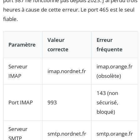
port 587 ne fonctionne pas depuis 2023. J'ai perdu trois
heures à cause de cette erreur. Le port 465 est le seul
fiable.
Valeur
Erreur
Paramètre
correcte
fréquente
Serveur
imap.orange.fr
imap.nordnet.fr
IMAP
(obsolète)
143 (non
Port IMAP
993
sécurisé,
bloqué)
Serveur
smtp.nordnet.fr
smtp.orange.fr
SMTP