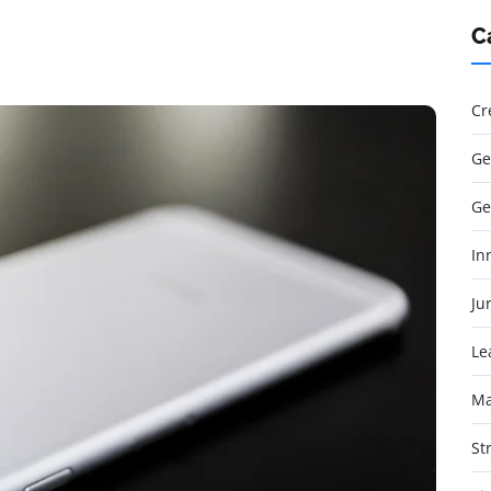
C
Cr
Ge
Ge
In
Jur
Le
Ma
St