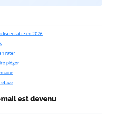
indispensable en 2026
s
en rater
ire piéger
semaine
e étape
-mail est devenu