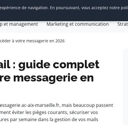
 expérience de navigation. En poursuivant, vous acceptez notre pol
tion d’entreprise
General
Gestion et finances
Inn
ip et management
Marketing et communication
Stra
Com Web
gie web
accéder à votre messagerie en 2026
ail : guide complet
tre messagerie en
essagerie ac-aix-marseille.fr, mais beaucoup passent
ent éviter les pièges courants, sécuriser vos
ures par semaine dans la gestion de vos mails