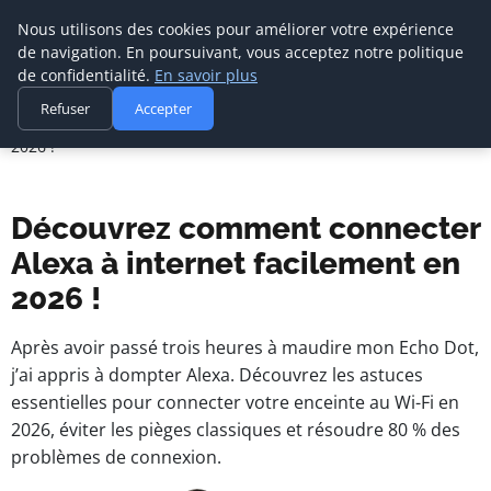
Nous utilisons des cookies pour améliorer votre expérience
de navigation. En poursuivant, vous acceptez notre politique
de confidentialité.
En savoir plus
Agence Media Com 
Accueil
Refuser
Accepter
Communication digitale & stratégie web
Découvrez comment connecter Alexa à internet facilement en
2026 !
Découvrez comment connecter
Alexa à internet facilement en
2026 !
Après avoir passé trois heures à maudire mon Echo Dot,
j’ai appris à dompter Alexa. Découvrez les astuces
essentielles pour connecter votre enceinte au Wi-Fi en
2026, éviter les pièges classiques et résoudre 80 % des
problèmes de connexion.