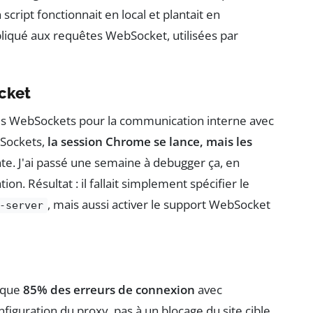
ript fonctionnait en local et plantait en
ppliqué aux requêtes WebSocket, utilisées par
cket
des WebSockets pour la communication interne avec
bSockets,
la session Chrome se lance, mais les
te. J'ai passé une semaine à debugger ça, en
on. Résultat : il fallait simplement spécifier le
, mais aussi activer le support WebSocket
-server
é que
85% des erreurs de connexion
avec
iguration du proxy, pas à un blocage du site cible.