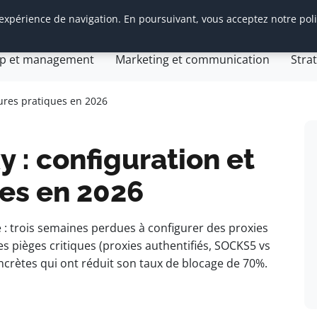
 expérience de navigation. En poursuivant, vous acceptez notre pol
tion d’entreprise
General
Gestion et finances
Inn
ip et management
Marketing et communication
Stra
Com Web
gie web
eures pratiques en 2026
 : configuration et
ues en 2026
: trois semaines perdues à configurer des proxies
s pièges critiques (proxies authentifiés, SOCKS5 vs
ncrètes qui ont réduit son taux de blocage de 70%.