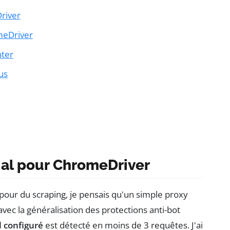
river
meDriver
nter
us
cial pour ChromeDriver
our du scraping, je pensais qu'un simple proxy
vec la généralisation des protections anti-bot
 configuré
est détecté en moins de 3 requêtes. J'ai