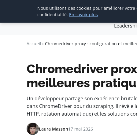
Nous utilisons des cookies pour améliorer votre
Accueil
Créa
confidentialité.
En savoir plus
Leadersh
Agence Media 
Communication digitale & straté
Accueil
Chromedriver proxy : configuration et meill
Chromedriver proxy
meilleures pratiq
Un développeur partage son expérience brutale 
dans ChromeDriver pour du scraping. Il révèle le
HTTP, rotation automatique) et les solutions co
Laura Masson
17 mai 2026