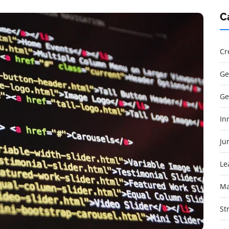
C
Cr
Ge
Ge
In
Jur
Le
Ma
St