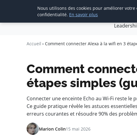
Nous utilisons des cookies pour améliorer votre
Accueil
Créa
confidentialité.
En savoir plus
Leadersh
Agence Media 
Communication digitale & straté
Accueil
Comment connecter Alexa à la wifi en 3 étap
Comment connecter 
étapes simples (g
Connecter une enceinte Echo au Wi-Fi reste le p
Ce guide pratique révèle les astuces essentielle
erreurs courantes et résoudre 90% des problèm
Marion Colin
15 mai 2026