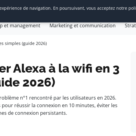
 expérience de navigation. En poursuivant, vous acceptez notre pol
tion d’entreprise
General
Gestion et finances
Inn
ip et management
Marketing et communication
Stra
Com Web
gie web
es simples (guide 2026)
Alexa à la wifi en 3
uide 2026)
roblème n°1 rencontré par les utilisateurs en 2026.
s pour réussir la connexion en 10 minutes, éviter les
es de connexion persistants.