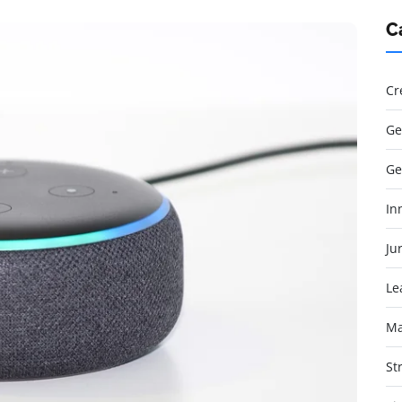
C
Cr
Ge
Ge
In
Jur
Le
Ma
St