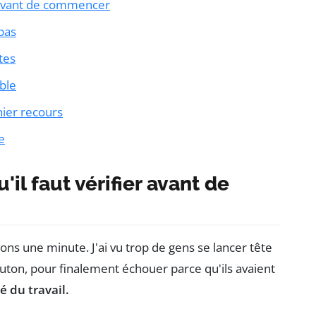
er avant de commencer
 pas
tes
ble
nier recours
e
u'il faut vérifier avant de
nons une minute. J'ai vu trop de gens se lancer tête
bouton, pour finalement échouer parce qu'ils avaient
é du travail.