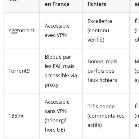
en France
fichiers
s
Excellente
É
Accessible
Yggtorrent
(contenu
(
avec VPN
vérifié)
o
Bloqué par
Bonne, mais
M
les FAI, mais
Torrent9
parfois des
(
accessible via
faux fichiers
a
proxy
Accessible
Très bonne
É
sans VPN
1337x
(commentaires
(
(hébergé
actifs)
a
hors UE)