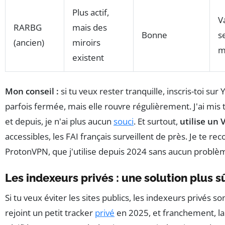
Plus actif,
V
RARBG
mais des
Bonne
s
(ancien)
miroirs
m
existent
Mon conseil :
si tu veux rester tranquille, inscris-toi sur 
parfois fermée, mais elle rouvre régulièrement. J'ai mis
et depuis, je n'ai plus aucun
souci
. Et surtout,
utilise un
accessibles, les FAI français surveillent de près. Je te
ProtonVPN, que j'utilise depuis 2024 sans aucun problè
Les indexeurs privés : une solution plus s
Si tu veux éviter les sites publics, les indexeurs privés so
rejoint un petit tracker
privé
en 2025, et franchement, la 