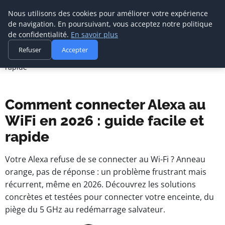
Nous utilisons des cookies pour améliorer votre expérience
de navigation. En poursuivant, vous acceptez notre politique
de confidentialité.
En savoir plus
Agence Media Com 
Accueil
Refuser
Accepter
Communication digitale & stratégie web
Comment connecter Alexa au WiFi en 2026 : guide facile et
rapide
Comment connecter Alexa au
WiFi en 2026 : guide facile et
rapide
Votre Alexa refuse de se connecter au Wi-Fi ? Anneau
orange, pas de réponse : un problème frustrant mais
récurrent, même en 2026. Découvrez les solutions
concrètes et testées pour connecter votre enceinte, du
piège du 5 GHz au redémarrage salvateur.