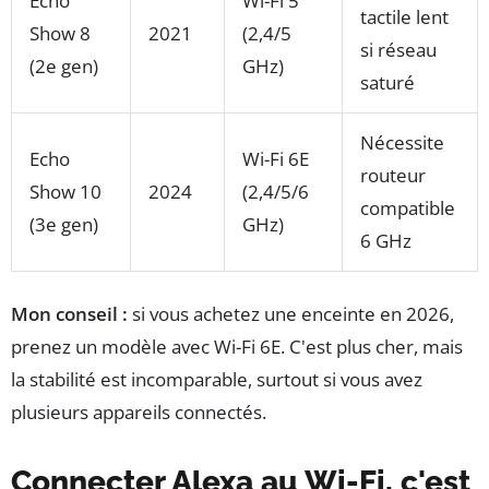
Echo
Wi-Fi 5
tactile lent
Show 8
2021
(2,4/5
si réseau
(2e gen)
GHz)
saturé
Nécessite
Echo
Wi-Fi 6E
routeur
Show 10
2024
(2,4/5/6
compatible
(3e gen)
GHz)
6 GHz
Mon conseil :
si vous achetez une enceinte en 2026,
prenez un modèle avec Wi-Fi 6E. C'est plus cher, mais
la stabilité est incomparable, surtout si vous avez
plusieurs appareils connectés.
Connecter Alexa au Wi-Fi, c'est